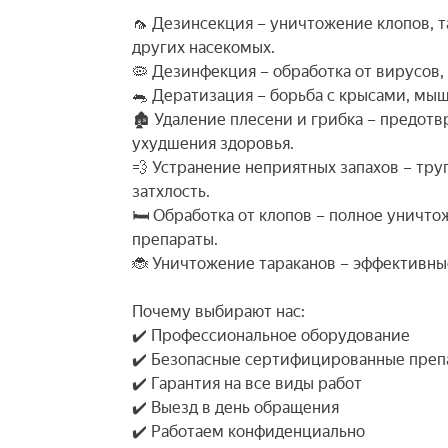
🦟 Дезинсекция – уничтожение клопов, т
других насекомых.
🦠 Дезинфекция – обработка от вирусов, 
🐀 Дератизация – борьба с крысами, мы
🏚️ Удаление плесени и грибка – предот
ухудшения здоровья.
💨 Устранение неприятных запахов – труп
затхлость.
🛏️ Обработка от клопов – полное уничт
препараты.
🐞 Уничтожение тараканов – эффективные
Почему выбирают нас:
✔️ Профессиональное оборудование
✔️ Безопасные сертифицированные преп
✔️ Гарантия на все виды работ
✔️ Выезд в день обращения
✔️ Работаем конфиденциально