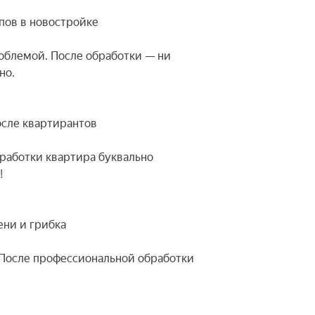
опов в новостройке
роблемой. После обработки — ни
но.
осле квартирантов
бработки квартира буквально
!
ени и грибка
 После профессиональной обработки