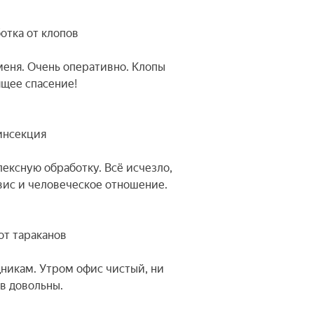
отка от клопов
еня. Очень оперативно. Клопы
ящее спасение!
зинсекция
лексную обработку. Всё исчезло,
вис и человеческое отношение.
 от тараканов
дникам. Утром офис чистый, ни
ив довольны.