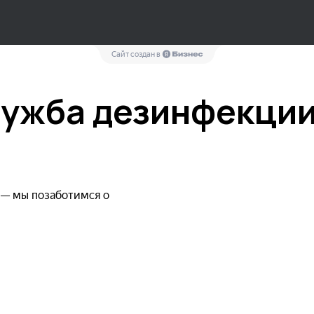
Сайт создан в
лужба дезинфекци
 — мы позаботимся о